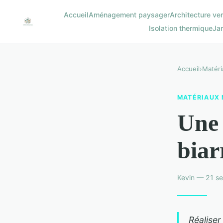
Accueil
Aménagement paysager
Architecture ver
Isolation thermique
Jar
Accueil
›
Matéri
MATÉRIAUX 
Une 
biar
Kevin — 21 s
Réaliser