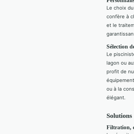
Personnalis
Le choix du
confère à ch
et le trait
garantissan
Sélection d
Le piscinis
lagon ou aux
profit de n
équipements
ou à la con
élégant.
Solutions
Filtration,