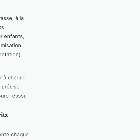
asse, à la
ts
r enfants,
imisation
entation)
ux à chaque
n précise
ure réussi.
itz
ente chaque