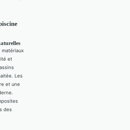
piscine
aturelles
s matériaux
ité et
bassins
aitée. Les
re et une
derne.
mposites
ns des