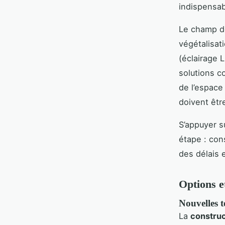
indispensab
Le champ de
végétalisat
(éclairage 
solutions c
de l’espace
doivent êtr
S’appuyer su
étape : con
des délais 
Options e
Nouvelles t
La
construc