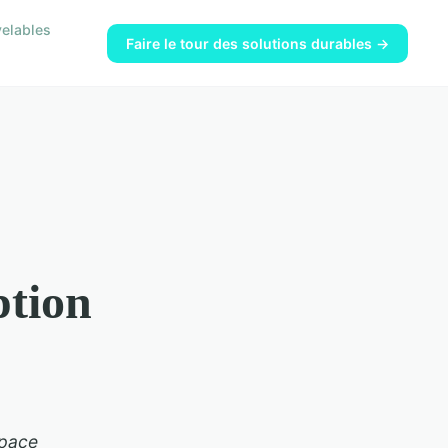
velables
Faire le tour des solutions durables →
ption
space