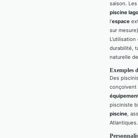
saison. Le
piscine lag
l’
espace
ext
sur mesure)
L’utilisati
durabilité,
naturelle de 
Exemples de
Des piscini
conçoivent
équipemen
pisciniste 
piscine
, as
Atlantiques.
Personnalis