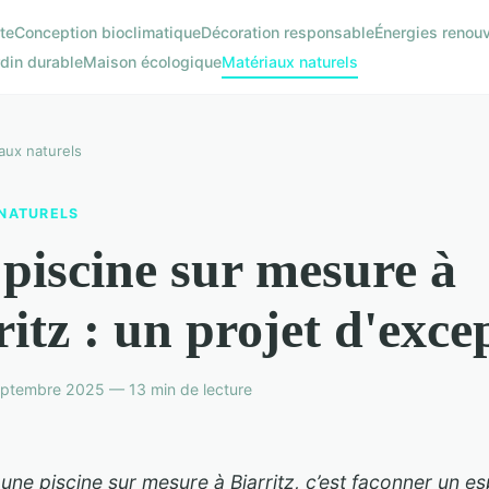
te
Conception bioclimatique
Décoration responsable
Énergies renou
din durable
Maison écologique
Matériaux naturels
aux naturels
NATURELS
piscine sur mesure à
ritz : un projet d'exce
eptembre 2025 — 13 min de lecture
 une piscine sur mesure à Biarritz, c’est façonner un e