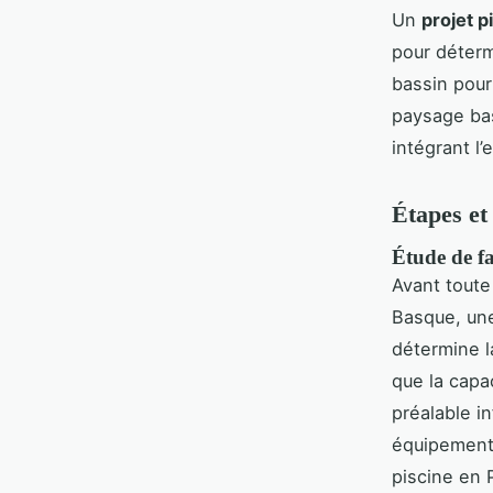
Un
projet p
pour détermi
bassin pour
paysage b
intégrant l
Étapes et
Étude de fa
Avant toute
Basque, une
détermine la
que la capa
préalable in
équipements,
piscine en 