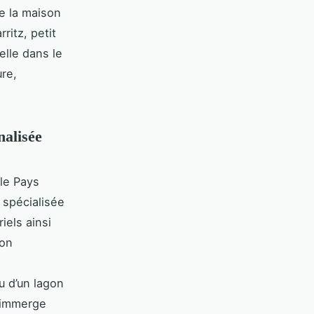
e la maison
ritz, petit
elle dans le
re,
nalisée
 le Pays
 spécialisée
iels ainsi
ion
ou d’un lagon
t immerge