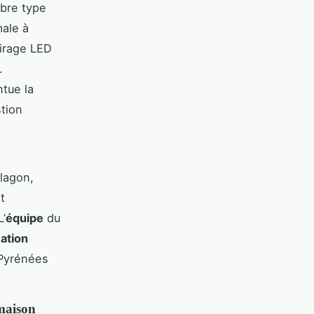
ibre type
male à
irage LED
.
ntue la
stion
 lagon,
t
L’
équipe
du
ation
 Pyrénées
 maison