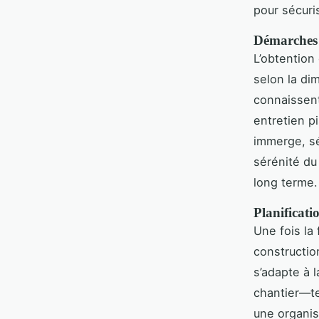
pour sécuris
Démarches a
L’obtention 
selon la di
connaissent
entretien p
immerge, sé
sérénité du 
long terme.
Planificati
Une fois la
construction
s’adapte à 
chantier—te
une organisa