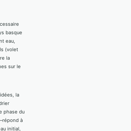
écessaire
ays basque
nt eau,
s (volet
re la
nes sur le
idées, la
drier
ue phase du
é—répond à
u initial,