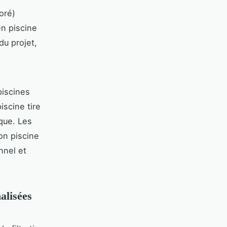
oré)
en piscine
du projet,
piscines
iscine tire
sque. Les
on piscine
nnel et
alisées