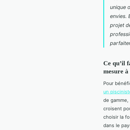
unique o
envies. 
projet d
professi
parfaite
Ce qu’il f
mesure à 
Pour bénéfi
un piscinist
de gamme, 
croisent pou
choisir la f
dans le pay