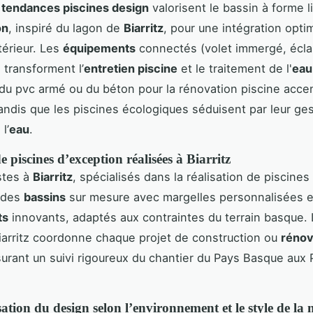
s
tendances piscines design
valorisent le bassin à forme l
on
, inspiré du lagon de
Biarritz
, pour une intégration opti
érieur. Les
équipements
connectés (volet immergé, écla
 transforment l’
entretien piscine
et le traitement de l'
eau
on du pvc armé ou du béton pour la rénovation piscine acce
 tandis que les piscines écologiques séduisent par leur ge
l’
eau
.
 piscines d’exception réalisées à Biarritz
stes à
Biarritz
, spécialisés dans la réalisation de piscines
 des
bassins
sur mesure avec margelles personnalisées e
ts
innovants, adaptés aux contraintes du terrain basque. 
biarritz coordonne chaque projet de construction ou
rénov
surant un suivi rigoureux du chantier du Pays Basque aux
ation du design selon l’environnement et le style de la