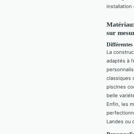
installation
Matériaux
sur mesu
Différentes
La construc
adaptés à l
personnalisa
classiques 
piscines co
belle varié
Enfin, les 
perfectionn
Landes ou d