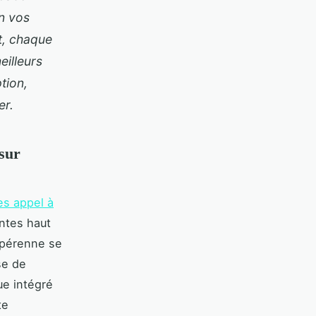
on vos
t, chaque
eilleurs
tion,
er.
 sur
tes appel à
ntes haut
 pérenne se
se de
ue intégré
te